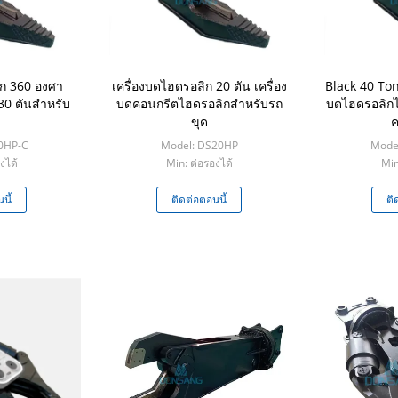
ิก 360 องศา
เครื่องบดไฮดรอลิก 20 ตัน เครื่อง
Black 40 Ton
30 ตันสำหรับ
บดคอนกรีตไฮดรอลิกสำหรับรถ
บดไฮดรอลิก
ขุด
ค
0HP-C
Model: DS20HP
Mode
งได้
Min: ต่อรองได้
Min
นี้
ติดต่อตอนนี้
ติ