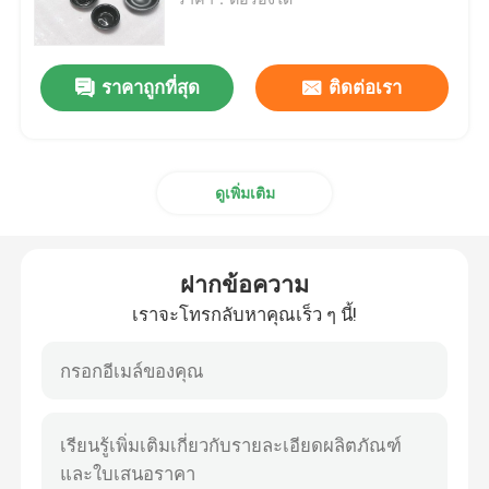
เบรกเกอร์ค้อนไฮดรอลิก
ราคาถูกที่สุด
ติดต่อเรา
ลูกสูบเบรกเกอร์ไฮดรอลิก
ดูเพิ่มเติม
สิ่วเบรกเกอร์ไฮดรอลิก
ซีลเบรกเกอร์
ฝากข้อความ
เราจะโทรกลับหาคุณเร็ว ๆ นี้!
เบรกเกอร์โบลต์
บูชไฮดรอลิก
กระบอกเบรกเกอร์ไฮดรอลิก