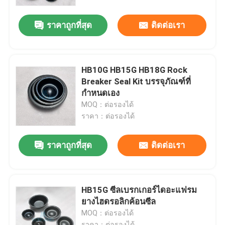
ราคาถูกที่สุด
ติดต่อเรา
เกี่ยวกับเรา
ทัวร์โรงงาน
HB10G HB15G HB18G Rock
Breaker Seal Kit บรรจุภัณฑ์ที่
ควบคุมคุณภาพ
กำหนดเอง
MOQ：ต่อรองได้
ราคา：ต่อรองได้
ติดต่อเรา
ราคาถูกที่สุด
ติดต่อเรา
ขอใบเสนอราคา
ไฮดรอลิกร็อคเบรกเกอร์
HB15G ซีลเบรกเกอร์ไดอะแฟรม
ยางไฮดรอลิกค้อนซีล
MOQ：ต่อรองได้
รถขุดไฮดรอลิกเบรกเกอร์
ราคา：ต่อรองได้