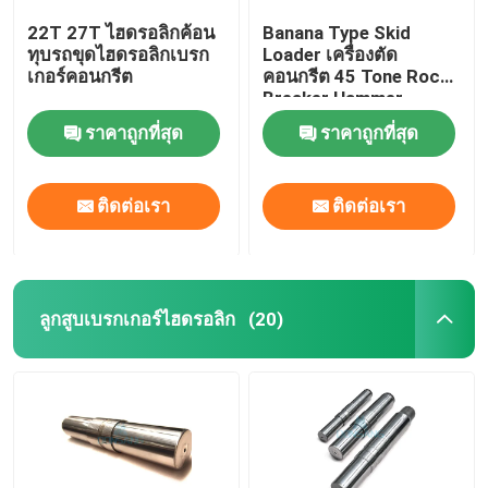
22T 27T ไฮดรอลิกค้อน
Banana Type Skid
ทุบรถขุดไฮดรอลิกเบรก
Loader เครื่องตัด
เกอร์คอนกรีต
คอนกรีต 45 Tone Rock
Breaker Hammer
ราคาถูกที่สุด
ราคาถูกที่สุด
ติดต่อเรา
ติดต่อเรา
ลูกสูบเบรกเกอร์ไฮดรอลิก
(20)