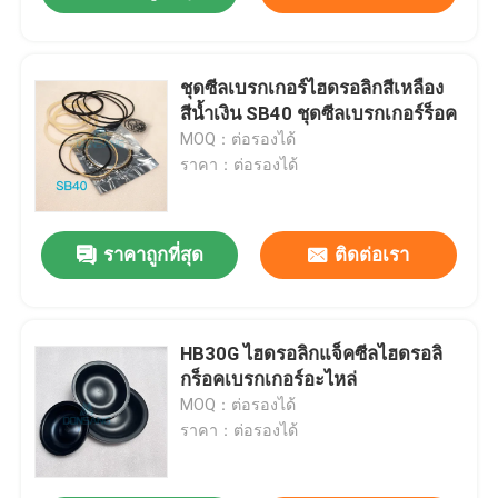
ชุดซีลเบรกเกอร์ไฮดรอลิกสีเหลือง
สีน้ำเงิน SB40 ชุดซีลเบรกเกอร์ร็อค
MOQ：ต่อรองได้
ราคา：ต่อรองได้
ราคาถูกที่สุด
ติดต่อเรา
HB30G ไฮดรอลิกแจ็คซีลไฮดรอลิ
กร็อคเบรกเกอร์อะไหล่
MOQ：ต่อรองได้
ราคา：ต่อรองได้