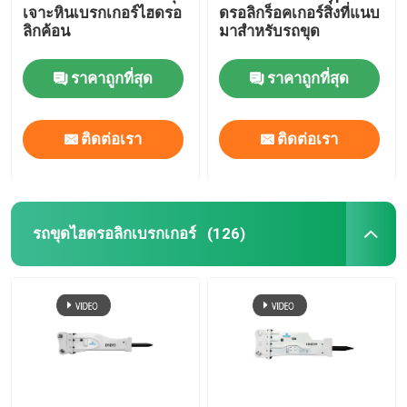
เจาะหินเบรกเกอร์ไฮดรอ
ดรอลิกร็อคเกอร์สิ่งที่แนบ
ลิกค้อน
มาสำหรับรถขุด
ราคาถูกที่สุด
ราคาถูกที่สุด
ติดต่อเรา
ติดต่อเรา
รถขุดไฮดรอลิกเบรกเกอร์
(126)