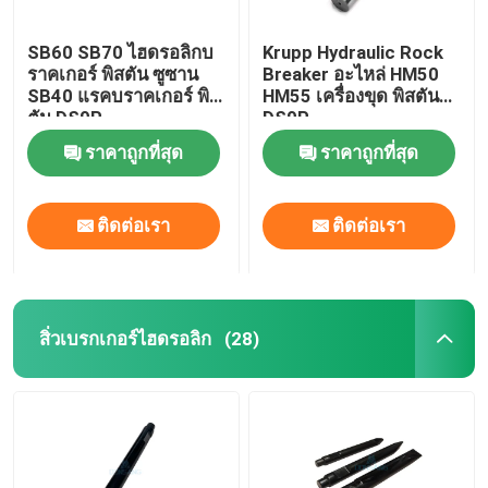
SB60 SB70 ไฮดรอลิกบ
Krupp Hydraulic Rock
ราคเกอร์ พิสตัน ซูซาน
Breaker อะไหล่ HM50
SB40 แรคบราคเกอร์ พิส
HM55 เครื่องขุด พิสตัน
ตัน DS9P
DS9P
ราคาถูกที่สุด
ราคาถูกที่สุด
ติดต่อเรา
ติดต่อเรา
สิ่วเบรกเกอร์ไฮดรอลิก
(28)