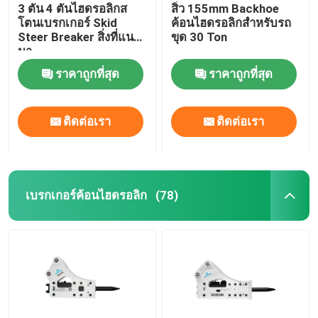
3 ตัน 4 ตันไฮดรอลิกส
สิ่ว 155mm Backhoe
โตนเบรกเกอร์ Skid
ค้อนไฮดรอลิกสำหรับรถ
Steer Breaker สิ่งที่แนบ
ขุด 30 Ton
มา
ราคาถูกที่สุด
ราคาถูกที่สุด
ติดต่อเรา
ติดต่อเรา
เบรกเกอร์ค้อนไฮดรอลิก
(78)