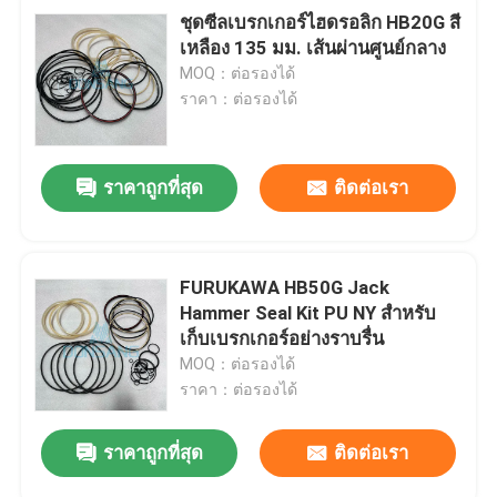
ชุดซีลเบรกเกอร์ไฮดรอลิก HB20G สี
เหลือง 135 มม. เส้นผ่านศูนย์กลาง
MOQ：ต่อรองได้
ราคา：ต่อรองได้
ราคาถูกที่สุด
ติดต่อเรา
FURUKAWA HB50G Jack
Hammer Seal Kit PU NY สำหรับ
เก็บเบรกเกอร์อย่างราบรื่น
MOQ：ต่อรองได้
ราคา：ต่อรองได้
ราคาถูกที่สุด
ติดต่อเรา