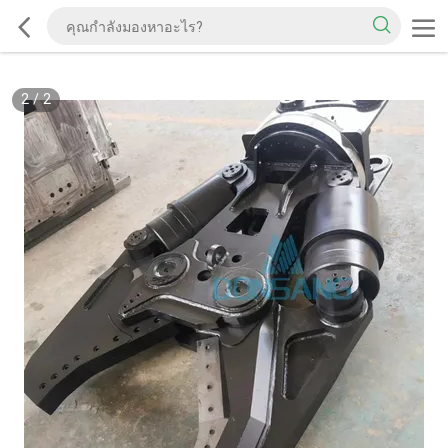
2
/
2