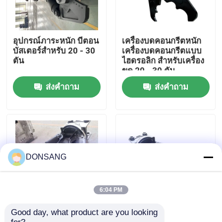
เกี่ยวกับเรา
อุปกรณ์ภาระหนัก บีตอน
เครื่องบดคอนกรีตหนัก
บัสเตอร์สําหรับ 20 - 30
เครื่องบดคอนกรีตแบบ
ทัวร์โรงงาน
ตัน
ไฮดรอลิก สําหรับเครื่อง
ขุด 20 - 30 ตัน
ส่งคำถาม
ส่งคำถาม
ควบคุมคุณภาพ
ติดต่อเรา
ขอใบเสนอราคา
DONSANG
ไฮดรอลิกร็อคเบรกเกอร์
6:04 PM
Good day, what product are you looking 
Donsang Attachments
เครื่องขุดคอนกรีตบัส
รถขุดไฮดรอลิกเบรกเกอร์