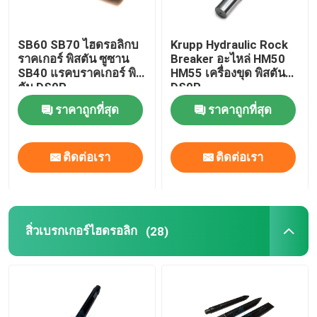
SB60 SB70 ไฮดรอลิกบ
Krupp Hydraulic Rock
ราคเกอร์ พิสตัน ซูซาน
Breaker อะไหล่ HM50
SB40 แรคบราคเกอร์ พิส
HM55 เครื่องขุด พิสตัน
ตัน DS9P
DS9P
ราคาถูกที่สุด
ราคาถูกที่สุด
ติดต่อเรา
ติดต่อเรา
สิ่วเบรกเกอร์ไฮดรอลิก
(28)