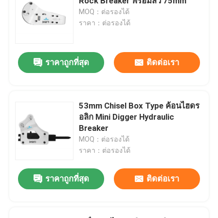
Rock Breaker พร้อมสิ่ว 75mm
MOQ：ต่อรองได้
ราคา：ต่อรองได้
ราคาถูกที่สุด
ติดต่อเรา
53mm Chisel Box Type ค้อนไฮดร
อลิก Mini Digger Hydraulic
Breaker
MOQ：ต่อรองได้
ราคา：ต่อรองได้
ราคาถูกที่สุด
ติดต่อเรา