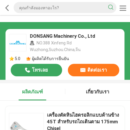
DONSANG Machinery Co., Ltd
NO.388 Xinfeng Rd
Wuzhong,Suzhou.China,จีน
5.0
ผู้ผลิตได้รับการยืนยัน
โทรเลย
ติดต่อเรา
ผลิตภัณฑ์
เกี่ยวกับเรา
เครื่องตัดหินไฮดรอลิกแบบด้านข้าง
45T สำหรับรถไถเดินตาม 175mm
Chisel