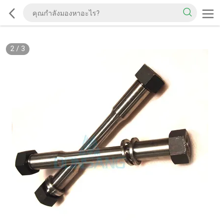
2
/
3