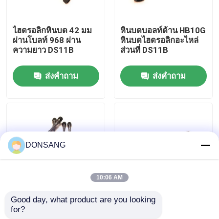
เกี่ยวกับเรา
ไฮดรอลิกหินบด 42 มม
หินบดบอลท์ด้าน HB10G
ผ่านโบลท์ 968 ผ่าน
หินบดไฮดรอลิกอะไหล่
ความยาว DS11B
ส่วนที่ DS11B
ทัวร์โรงงาน
ส่งคำถาม
ส่งคำถาม
ควบคุมคุณภาพ
ติดต่อเรา
DONSANG
ขอใบเสนอราคา
10:06 AM
ไฮดรอลิกร็อคเบรกเกอร์
Good day, what product are you looking 
เครื่องขุดถัง HB15G
24 มิลลิเมตร ไฮดรอลิก
for?
Breaker Bolt S55 Nut
Breakers ผ่าน Bolt
รถขุดไฮดรอลิกเบรกเกอร์