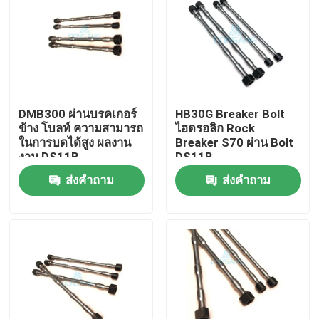
DMB300 ผ่านบรคเกอร์
HB30G Breaker Bolt
ข้าง โบลท์ ความสามารถ
ไฮดรอลิก Rock
ในการบดได้สูง ผลงาน
Breaker S70 ผ่าน Bolt
งาน DS11B
DS11B
ส่งคำถาม
ส่งคำถาม
บ้าน
สินค้า
แสดง VR