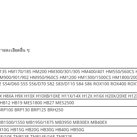
รายละเอียดอื่น ๆ:
135 HM170/185 HM200 HM300/301/305 HM400/401 HM550/560CS 
M900/901/902 HM950/960CS HM1200 HM1300/1500CS HM1800/20
52 S54/D60 S55 S56/D70 S82 S83/D110 S84 S86 ROX100 ROX400 ROX
 H8XA H9X H10X H10XB/10XE H11X/14X H12X H16X H20X/20XE H12
HB12 HB19 MES1800 HB27 MES2500
BRP100 BRP130 BRP125 BRH250
MB1500/1550 MB1950/1875 MB3950 MB30EX MB40EX
B10G HB15G HB20G HB30G HB40G HB50G
E/10E TNB13E TNB14E/16E TNB22E