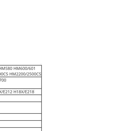
HM580 HM600/601
00CS HM2200/2500CS
700
X/E212 H18X/E218