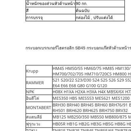
น้ำหนักของส่วนหัวด้านหน้า
90 กก.
สี
ต้นฉบับ
การบรรจุ
กล่องไม้ , ปรับแต่งได้
กระบอกเบรกเกอร์ไฮดรอลิก SB45 กระบอกแก๊สหัวด้านหน้า
HM45 HM50/55 HM60/75 HM85 HM130/
Krupp
HM700/702/705 HM710/720CS HM800 H
S21 S20/22 S23/D30 S24 S25 S26 S29 S
RAMMER
E64 E66 E68 G80 G100 G120
NPK
H08X H1XA H2XA H3XA H4X MB5X/6X H7X
อินดีโค่
MES350 HB5 MES553 MES621 MES1200 
BRH30 BRH40 BRH45 BRH60 BRH76/91 
MONTABERT
RH501 BRH620 BRH625 BRH750 BRV32
สแตนลีย์
MB125 MB250/350 MB550 MB800/875 
ฟุรุกะวะ
HB05R HB1G HB2G HB3G HB5G HB8G H
TOKU
TNB1E TNB2E TNB4E TNB5E/6E TNB7E/8