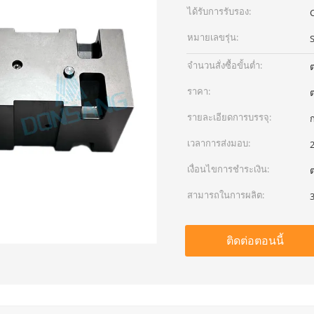
ได้รับการรับรอง:
หมายเลขรุ่น:
จำนวนสั่งซื้อขั้นต่ำ:
ต
ราคา:
ต
รายละเอียดการบรรจุ:
ก
เวลาการส่งมอบ:
เงื่อนไขการชำระเงิน:
ต
สามารถในการผลิต:
3
ติดต่อตอนนี้