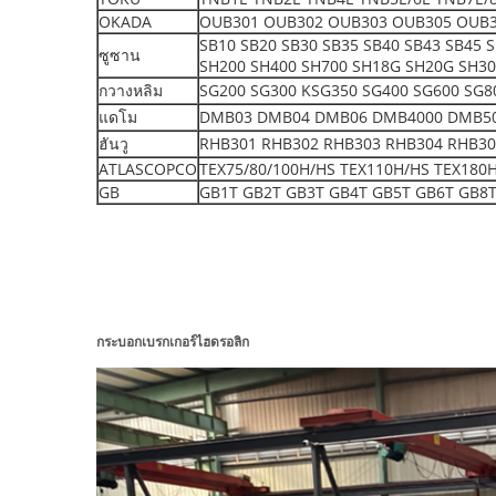
OKADA
OUB301 OUB302 OUB303 OUB305 OUB3
SB10 SB20 SB30 SB35 SB40 SB43 SB45 
ซูซาน
SH200 SH400 SH700 SH18G SH20G SH3
กวางหลิม
SG200 SG300 KSG350 SG400 SG600 SG8
แดโม
DMB03 DMB04 DMB06 DMB4000 DMB5000 S
ฮันวู
RHB301 RHB302 RHB303 RHB304 RHB30
ATLASCOPCO
TEX75/80/100H/HS TEX110H/HS TEX180
GB
GB1T GB2T GB3T GB4T GB5T GB6T GB8T
กระบอกเบรกเกอร์ไฮดรอลิก