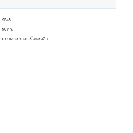
SB45
90 กก.
กระบอกเบรกเกอร์ไฮดรอลิก