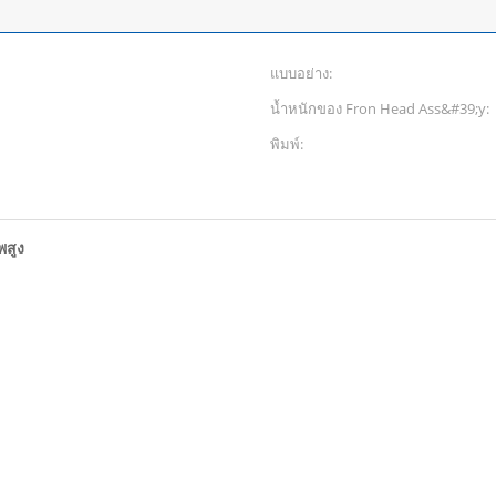
แบบอย่าง:
น้ำหนักของ Fron Head Ass&#39;y:
พิมพ์:
พสูง