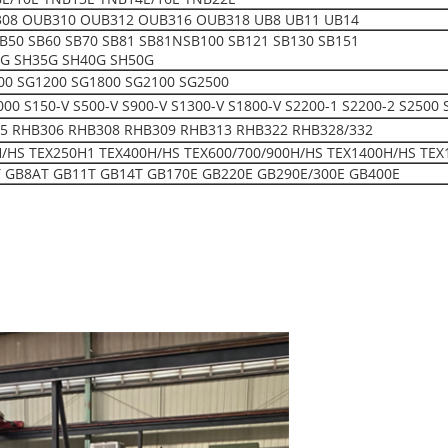
08 OUB310 OUB312 OUB316 OUB318 UB8 UB11 UB14
SB50 SB60 SB70 SB81 SB81NSB100 SB121 SB130 SB151
0G SH35G SH40G SH50G
00 SG1200 SG1800 SG2100 SG2500
150-V S500-V S900-V S1300-V S1800-V S2200-1 S2200-2 S2500 
5 RHB306 RHB308 RHB309 RHB313 RHB322 RHB328/332
H/HS TEX250H1 TEX400H/HS TEX600/700/900H/HS TEX1400H/HS TEX
 GB8AT GB11T GB14T GB170E GB220E GB290E/300E GB400E