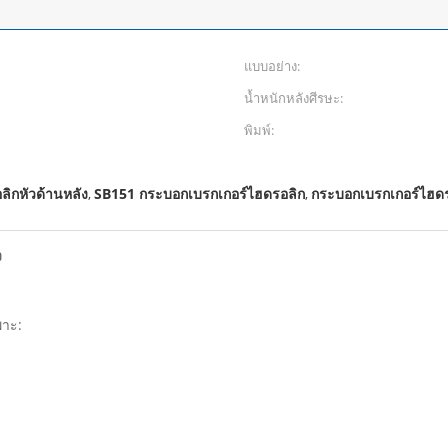
แบบอย่าง:
น้ำหนักหลังศีรษะ:
พิมพ์:
ิกหัวด้านหลัง
SB151 กระบอกเบรกเกอร์ไฮดรอลิก
กระบอกเบรกเกอร์ไฮด
,
,
ง
พาะ: