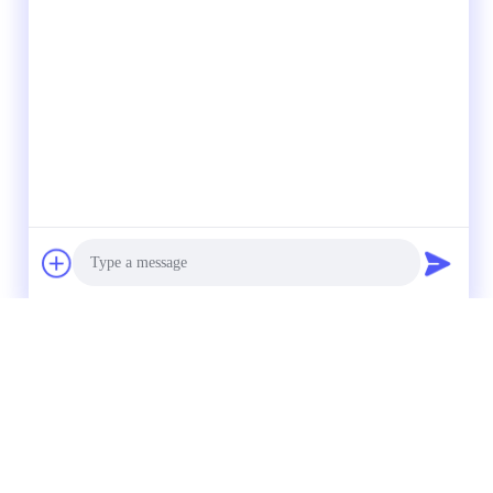
Photo
Video Call
Audio Call