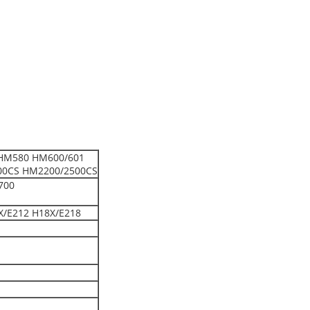
HM580 HM600/601
00CS HM2200/2500CS
700
X/E212 H18X/E218