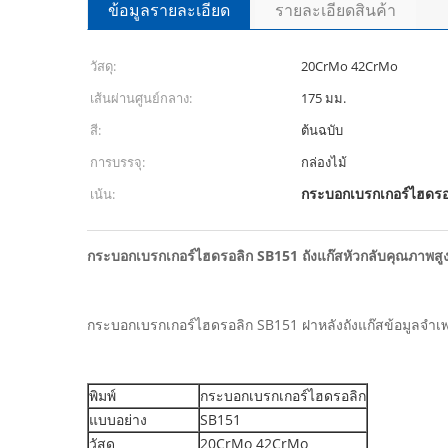
ข้อมูลรายละเอียด
รายละเอียดสินค้า
วัสดุ:
20CrMo 42CrMo
เส้นผ่านศูนย์กลาง:
175 มม.
สี:
ต้นฉบับ
การบรรจุ:
กล่องไม้
กระบอกเบรกเกอร์ไฮดรอล
เน้น:
กระบอกเบรกเกอร์ไฮดรอลิก SB151 ถังแก๊สหัวกลับคุณภาพสู
กระบอกเบรกเกอร์ไฮดรอลิก SB151 ฝาหลังถังแก๊สข้อมูลจำเ
พิมพ์
กระบอกเบรกเกอร์ไฮดรอลิก
แบบอย่าง
SB151
วัสดุ
20CrMo 42CrMo