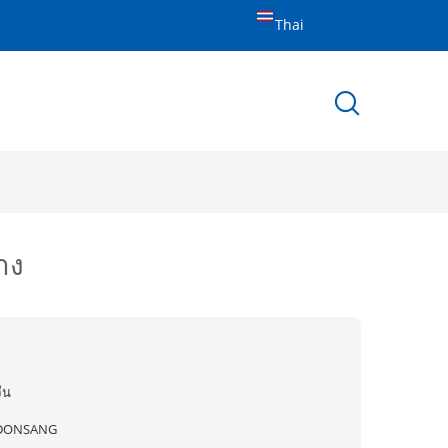
Thai
าง
ีน
DONSANG