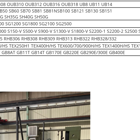
08 OUB310 OUB312 OUB316 OUB318 UB8 UB11 UB14
SB50 SB60 SB70 SB81 SB81NSB100 SB121 SB130 SB151
0G SH35G SH40G SH50G
00 SG1200 SG1800 SG2100 SG2500
150-V S500-V S900-V S1300-V S1800-V S2200-1 S2200-2 S2500 
5 RHB306 RHB308 RHB309 RHB313 RHB322 RHB328/332
H/HS TEX250H1 TEX400H/HS TEX600/700/900H/HS TEX1400H/HS TEX
 GB8AT GB11T GB14T GB170E GB220E GB290E/300E GB400E