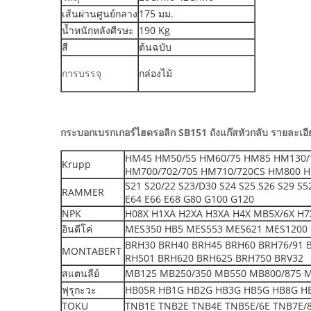
เส้นผ่านศูนย์กลาง
175 มม.
น้ำหนักหลังศีรษะ
190 Kg
สี
ต้นฉบับ
การบรรจุ
กล่องไม้
กระบอกเบรกเกอร์ไฮดรอลิก SB151 ถังแก๊สหัวกลับ รายละเอีย
HM45 HM50/55 HM60/75 HM85 HM130/
Krupp
HM700/702/705 HM710/720CS HM800 H
S21 S20/22 S23/D30 S24 S25 S26 S29 S
RAMMER
E64 E66 E68 G80 G100 G120
NPK
H08X H1XA H2XA H3XA H4X MB5X/6X H7X
อินดีโค่
MES350 HB5 MES553 MES621 MES1200 
BRH30 BRH40 BRH45 BRH60 BRH76/91 
MONTABERT
RH501 BRH620 BRH625 BRH750 BRV32
สแตนลีย์
MB125 MB250/350 MB550 MB800/875 
ฟุรุกะวะ
HB05R HB1G HB2G HB3G HB5G HB8G H
TOKU
TNB1E TNB2E TNB4E TNB5E/6E TNB7E/8