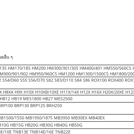
ดอื่น ๆ
135 HM170/185 HM200 HM300/301/305 HM400/401 HM550/560CS 
M900/901/902 HM950/960CS HM1200 HM1300/1500CS HM1800/20
52 S54/D60 S55 S56/D70 S82 S83/D110 S84 S86 ROX100 ROX400 ROX
 H8XA H9X H10X H10XB/10XE H11X/14X H12X H16X H20X/20XE H12
HB12 HB19 MES1800 HB27 MES2500
BRP100 BRP130 BRP125 BRH250
MB1500/1550 MB1950/1875 MB3950 MB30EX MB40EX
B10G HB15G HB20G HB30G HB40G HB50G
E/10E TNB13E TNB14E/16E TNB22E