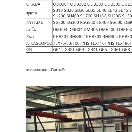
OKADA
OUB301 OUB302 OUB303 OUB305 OUB3
SB10 SB20 SB30 SB35 SB40 SB43 SB45 
ซูซาน
SH200 SH400 SH700 SH18G SH20G SH3
กวางหลิม
SG200 SG300 KSG350 SG400 SG600 SG8
แดโม
DMB03 DMB04 DMB06 DMB4000 DMB5000 S
ฮันวู
RHB301 RHB302 RHB303 RHB304 RHB30
ATLASCOPCO
TEX75/80/100H/HS TEX110H/HS TEX180
GB
GB1T GB2T GB3T GB4T GB5T GB6T GB8T
กระบอกเบรกเกอร์ไฮดรอลิก