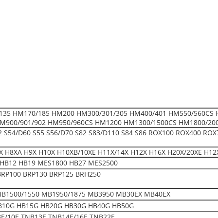
135 HM170/185 HM200 HM300/301/305 HM400/401 HM550/560CS 
M900/901/902 HM950/960CS HM1200 HM1300/1500CS HM1800/20
52 S54/D60 S55 S56/D70 S82 S83/D110 S84 S86 ROX100 ROX400 ROX
 H8XA H9X H10X H10XB/10XE H11X/14X H12X H16X H20X/20XE H12
HB12 HB19 MES1800 HB27 MES2500
BRP100 BRP130 BRP125 BRH250
MB1500/1550 MB1950/1875 MB3950 MB30EX MB40EX
B10G HB15G HB20G HB30G HB40G HB50G
E/10E TNB13E TNB14E/16E TNB22E