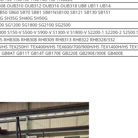
08 OUB310 OUB312 OUB316 OUB318 UB8 UB11 UB14
SB50 SB60 SB70 SB81 SB81NSB100 SB121 SB130 SB151
0G SH35G SH40G SH50G
00 SG1200 SG1800 SG2100 SG2500
150-V S500-V S900-V S1300-V S1800-V S2200-1 S2200-2 S2500 
5 RHB306 RHB308 RHB309 RHB313 RHB322 RHB328/332
H/HS TEX250H1 TEX400H/HS TEX600/700/900H/HS TEX1400H/HS TEX
 GB8AT GB11T GB14T GB170E GB220E GB290E/300E GB400E