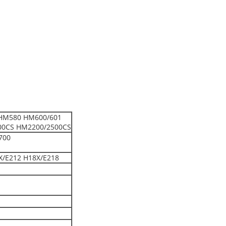
HM580 HM600/601
00CS HM2200/2500CS
700
X/E212 H18X/E218