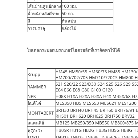
เส้นผ่านศูนย์กลาง
100 มม.
น้ำหนักหลังศีรษะ
50 กก.
สี
ต้นฉบับ
การบรรจุ
กล่องไม้
โมเดลกระบอกเบรกเกอร์ไฮดรอลิกที่เราจัดหาให้ได้
HM45 HM50/55 HM60/75 HM85 HM130/
Krupp
HM700/702/705 HM710/720CS HM800 H
S21 S20/22 S23/D30 S24 S25 S26 S29 S
RAMMER
E64 E66 E68 G80 G100 G120
NPK
H08X H1XA H2XA H3XA H4X MB5X/6X H7X
อินดีโค่
MES350 HB5 MES553 MES621 MES1200 
BRH30 BRH40 BRH45 BRH60 BRH76/91 
MONTABERT
RH501 BRH620 BRH625 BRH750 BRV32
สแตนลีย์
MB125 MB250/350 MB550 MB800/875 
ฟุรุกะวะ
HB05R HB1G HB2G HB3G HB5G HB8G H
TOKU
TNB1E TNB2E TNB4E TNB5E/6E TNB7E/8