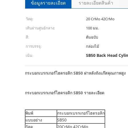
ข้อมูลรายละเอียด
รายละเอียดสินค้า
วัสดุ:
20 CrMo 42CrMo
เส้นผ่านศูนย์กลาง:
100 มม.
สี:
ต้นฉบับ
การบรรจุ:
กล่องไม้
SB50 Back Head Cyli
เน้น:
กระบอกเบรกเกอร์ไฮดรอลิก SB50 ฝาหลังถังแก๊สคุณภาพสูง
กระบอกเบรกเกอร์ไฮดรอลิก SB50 รายละเอียด
พิมพ์
กระบอกเบรกเกอร์ไฮดรอลิก
แบบอย่าง
SB50
วัสดุ
20CrMo 42CrMo