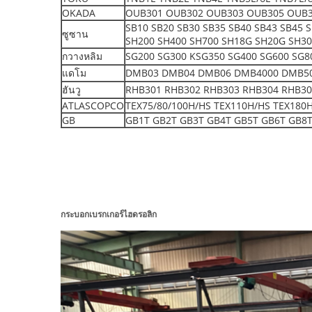
OKADA
OUB301 OUB302 OUB303 OUB305 OUB3
SB10 SB20 SB30 SB35 SB40 SB43 SB45 
ซูซาน
SH200 SH400 SH700 SH18G SH20G SH3
กวางหลิม
SG200 SG300 KSG350 SG400 SG600 SG8
แดโม
DMB03 DMB04 DMB06 DMB4000 DMB5000 S
ฮันวู
RHB301 RHB302 RHB303 RHB304 RHB30
ATLASCOPCO
TEX75/80/100H/HS TEX110H/HS TEX180
GB
GB1T GB2T GB3T GB4T GB5T GB6T GB8T
กระบอกเบรกเกอร์ไฮดรอลิก