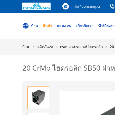
info@donsang.cn
บ้าน
สินค้า
แสดง VR
เกี่ยวกับเรา
ทัวร์โรงง
บ้าน
ผลิตภัณฑ์
กระบอกเบรกเกอร์ไฮดรอลิก
20
20 CrMo ไฮดรอลิก SB50 ฝาห