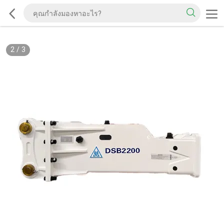
2
/
3