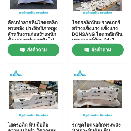
ค้อนทำลายหินไฮดรอลิก
ไฮดรอลิกหินบราคเกอร์
ทรงพลัง ประสิทธิภาพสูง
สร้างแข็งแรง แข็งแรง
สำหรับงานก่อสร้างหนัก
DONSANG ไฮดรอลิกหิน
ตั้งแต่การทำลายหินไป
บราคเกอร์ด้วย 24/7
จนถึงการรีไซเคิล
การสนับสนุนผู้เชี่ยวชาญ
ส่งคำถาม
ส่งคำถาม
DONSANG ค้อนไฮดรอลิ
กอเนกประสงค์พร้อมการ
รับประกัน OEM
บ้าน
สินค้า
ไฮดรอลิก หิน มือถือ
รถขุดไฮดรอลิกทรงพลัง
แสดง VR
ความแม่นยํา-วิศวกรรม
หัวเจาะหินค้อนหิน