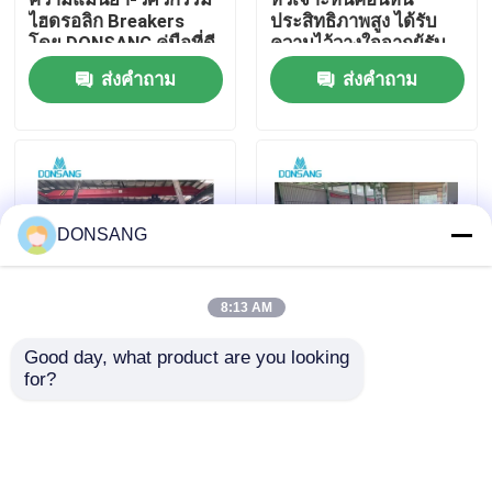
ไฮดรอลิก Breakers
ประสิทธิภาพสูง ได้รับ
โดย DONSANG คู่มือที่ดี
ความไว้วางใจจากผู้รับ
เกี่ยวกับเรา
ของคุณสําหรับ Quarry
เหมาทั่วโลก หัวเจาะไฮ
ส่งคำถาม
ส่งคำถาม
& โครงการ trenching
ดรอลิก DONSANG
พร้อมคำแนะนำการ
บำรุงรักษาตลอดอายุการ
ทัวร์โรงงาน
ใช้งาน
ควบคุมคุณภาพ
DONSANG
ติดต่อเรา
8:13 AM
ขอใบเสนอราคา
Good day, what product are you looking 
โรงงานหักฮิดรอลิกฮาเม
เครื่องบดหินไฮดรอลิก
for?
อร์ ที่มีคุณภาพเป็นอันดับ
เครื่องบดหินไฮดรอลิก
แรก DONSANG หักฮิดร
เครื่องบดหุ้ม 140 มม
ไฮดรอลิกร็อคเบรกเกอร์
อลิกฮาเมอร์หิน
การบดอุปสรรคด้วย
ความมั่นใจ DONSANG
ส่งคำถาม
ส่งคำถาม
เครื่องบดหินไฮดรอลิก
รถขุดไฮดรอลิกเบรกเกอร์