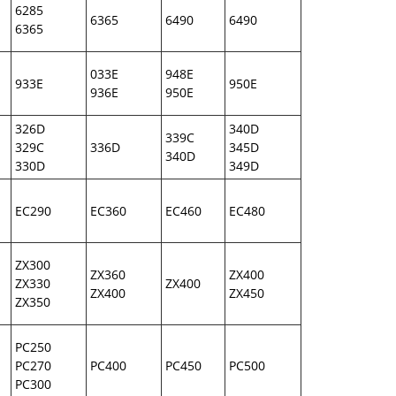
6285
6365
6490
6490
6365
033E
948E
933E
950E
936E
950E
326D
340D
339C
329C
336D
345D
340D
330D
349D
EC290
EC360
EC460
EC480
ZX300
ZX360
ZX400
ZX330
ZX400
ZX400
ZX450
ZX350
PC250
PC270
PC400
PC450
PC500
PC300