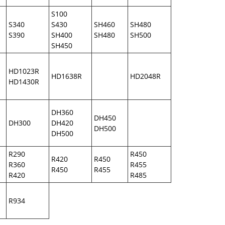
S100
S340
S430
SH460
SH480
S390
SH400
SH480
SH500
SH450
HD1023R
HD1638R
HD2048R
HD1430R
DH360
DH450
DH300
DH420
DH500
DH500
R290
R450
R420
R450
R360
R455
R450
R455
R420
R485
R934