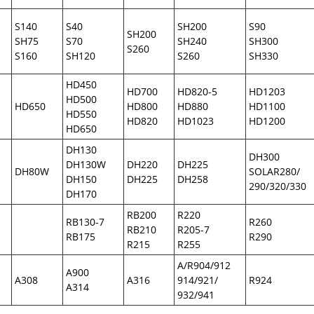
S140
S40
SH200
S90
SH200
SH75
S70
SH240
SH300
S260
S160
SH120
S260
SH330
HD450
HD700
HD820-5
HD1203
HD500
HD650
HD800
HD880
HD1100
HD550
HD820
HD1023
HD1200
HD650
DH130
DH300
DH130W
DH220
DH225
DH80W
SOLAR280/
DH150
DH225
DH258
290/320/330
DH170
RB200
R220
RB130-7
R260
RB210
R205-7
RB175
R290
R215
R255
A/R904/912
A900
A308
A316
914/921/
R924
A314
932/941