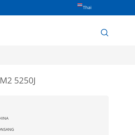
Thai
 M2 5250J
HINA
ONSANG