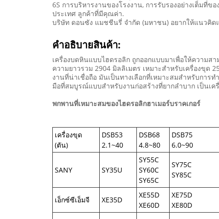
6S การบริหารงานของโรงงาน, การรับรองอย่างเต็มที่ของผ
ประเทศ ลูกค้าที่มีคุณค่า.
บริษัท ดอนซัง แมชชีนรี่ จํากัด (มหาชน) อยากให้แนวคิดแ
คําอธิบายสินค้า:
เครื่องบดหินแบบไฮดรอลิก ถูกออกแบบมาเพื่อให้ความสามาร
ความยาวรวม 2904 มิลลิเมตร เหมาะสําหรับเครื่องขุด 
งานที่น่าเชื่อถือ มันเป็นทางเลือกที่เหมาะสมสําหรับการ
มือที่สมบูรณ์แบบสําหรับงานก่อสร้างที่ยากลําบาก เป็นเ
พกพานที่เหมาะสมของไฮดรอลิกฮาเมอร์บราคเกอร์
เครื่องขุด
DSB53
DSB68
DSB75
(ตัน)
2.1~40
4.8~80
6.0~90
SY55C
SY75C
SANY
SY35U
SY60C
SY85C
SY65C
XE55D
XE75D
เอ็กซ์ซีเอ็มจี
XE35D
XE60D
XE80D