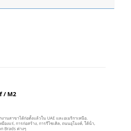
f / M2
านักงานสาขาได้ก่อตั้งแล้วใน UAE และอเมริกาเหนือ.
องแร่, การก่อสร้าง, การรีไซเคิล, ถนนอุโมงค์, ใต้น้ํา,
วก Brads ต่างๆ