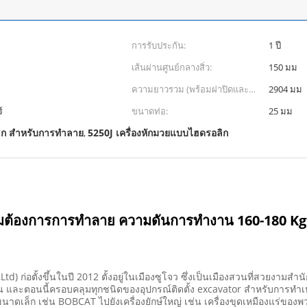
การรับประกัน:
1 ปี
เส้นผ่านศูนย์กลางสิ่ว:
150 มม
ความยาวรวม (พร้อมฝาปิดและ
2904 มม
เครื่องมือ):
์
ขนาดท่อ:
25 มม
ก สําหรับการทําลาย
5250J เครื่องหักมวยแบบไฮดรอลิก
,
ามต้องการการทําลาย ความดันการทํางาน 160-180 Kg
d) ก่อตั้งขึ้นในปี 2012 ตั้งอยู่ในเมืองซูโจว ซึ่งเป็นเมืองสวนที่สวยงามสํ
ต้น และตอนนี้ครอบคลุมทุกชนิดของอุปกรณ์ติดตั้ง excavator สําหรับการทําเหมื
เล็ก เช่น BOBCAT ไปยังเครื่องยักษ์ใหญ่ เช่น เครื่องขุดเหมืองแร่ของพ