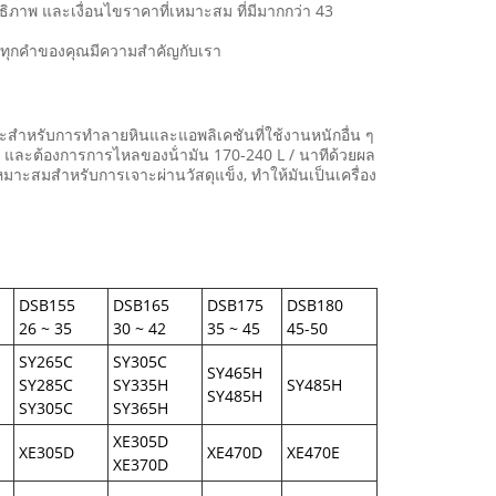
ิภาพ และเงื่อนไขราคาที่เหมาะสม ที่มีมากกว่า 43
ามทุกคําของคุณมีความสําคัญกับเรา
ะสําหรับการทําลายหินและแอพลิเคชันที่ใช้งานหนักอื่น ๆ
 และต้องการการไหลของน้ํามัน 170-240 L / นาทีด้วยผล
มาะสมสําหรับการเจาะผ่านวัสดุแข็ง, ทําให้มันเป็นเครื่อง
DSB155
DSB165
DSB175
DSB180
26 ~ 35
30 ~ 42
35 ~ 45
45-50
SY265C
SY305C
SY465H
SY285C
SY335H
SY485H
SY485H
SY305C
SY365H
XE305D
XE305D
XE470D
XE470E
XE370D