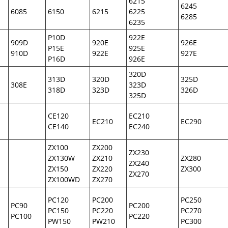
6215
6245
6085
6150
6215
6225
6285
6235
P10D
922E
909D
920E
926E
P15E
925E
910D
922E
927E
P16D
926E
320D
313D
320D
325D
308E
323D
318D
323D
326D
325D
CE120
EC210
EC210
EC290
CE140
EC240
ZX100
ZX200
ZX230
ZX130W
ZX210
ZX280
ZX240
ZX150
ZX220
ZX300
ZX270
ZX100WD
ZX270
PC120
PC200
PC250
PC90
PC200
PC150
PC220
PC270
PC100
PC220
PW150
PW210
PC300