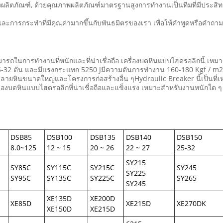
ลิตภัณฑ์, ด้วยคุณภาพผลิตภัณฑ์มาตรฐานสูงการทํางานเป็นทีมที่มีประสิทธ
ละการกระทําที่มีคุณค่ามากขึ้นกับพันธมิตรของเรา เพื่อให้คําพูดหรือคําถ
ถในการทํางานที่หนักและที่น่าเชื่อถือ เครื่องบดหินแบบไฮดรอลิกนี้ เหมา
25-32 ตัน และมีแรงกระแทก 5250 Jมีความดันการทํางาน 160-180 Kgf / m2
ทําลายหินขนาดใหญ่และโครงการก่อสร้างอื่น ๆHydraulic Breaker นี้เป็นที่เห
ครื่องบดหินแบบไฮดรอลิกที่น่าเชื่อถือและแข็งแรง เหมาะสําหรับงานหนักใด ๆ
DSB85
DSB100
DSB135
DSB140
DSB150
8.0~125
12 ~ 15
20 ~ 26
22 ~ 27
25-32
SY215
SY85C
SY115C
SY215C
SY245
SY225
SY95C
SY135C
SY225C
SY265
SY245
XE135D
XE200D
XE85D
XE215D
XE270DK
XE150D
XE215D