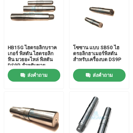
HB15G ไฮดรอลิกบราค
โซซาน แบบ SB50 ไฮ
เกอร์ พิสตัน ไฮดรอลิก
ดรอลิกฮาเมอร์พิสตัน
หิน มวยอะไหล่ พิสตัน
สําหรับเครื่องบด DS9P
DS9P สําหรับขาย
ส่งคำถาม
ส่งคำถาม
บ้าน
สินค้า
แสดง VR