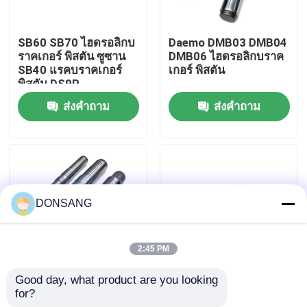
เกี่ยวกับเรา
SB60 SB70 ไฮดรอลิกบ
Daemo DMB03 DMB04
ราคเกอร์ พิสตัน ซูซาน
DMB06 ไฮดรอลิกบราค
SB40 แรคบราคเกอร์
เกอร์ พิสตัน
ทัวร์โรงงาน
พิสตัน DS9P
ส่งคำถาม
ส่งคำถาม
ควบคุมคุณภาพ
ติดต่อเรา
DONSANG
ขอใบเสนอราคา
2:45 PM
ไฮดรอลิกร็อคเบรกเกอร์
Good day, what product are you looking 
Krupp Hydraulic Rock
ATLAS Copco TEX110
for?
Breaker อะไหล่ HM50
ไฮดรอลิก บริคเกอร์ พิส
รถขุดไฮดรอลิกเบรกเกอร์