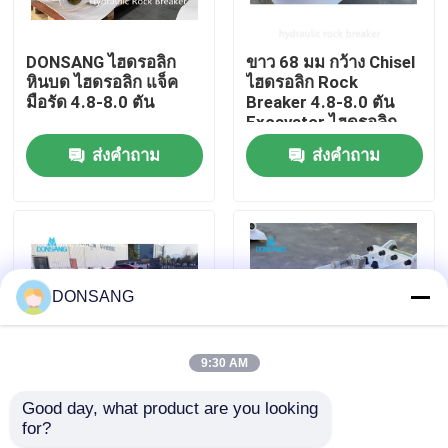
เกี่ยวกับเรา
DONSANG ไฮดรอลิก
ขาว 68 มม กว้าง Chisel
หินบด ไฮดรอลิก แจ็ค
ไฮดรอลิก Rock
มือรัด 4.8-8.0 ตัน
Breaker 4.8-8.0 ตัน
ทัวร์โรงงาน
Excavator ไฮดรอลิก
แจ็ค Hammer
ส่งคำถาม
ส่งคำถาม
ควบคุมคุณภาพ
ติดต่อเรา
DONSANG
ขอใบเสนอราคา
9:30 AM
ไฮดรอลิกร็อคเบรกเกอร์
Good day, what product are you looking 
เครื่องบรรทุกถังหินแบบ
800bpm ไฮดรอลิก แจ็ค
for?
ไฮดรอลิก เครื่องบดหิน
ฮาเมอร์ DSB85 มินิ
รถขุดไฮดรอลิกเบรกเกอร์