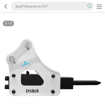
2
/
3