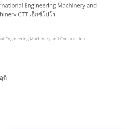
rnational Engineering Machinery and
inery CTT เอ็กซ์โปโร
nal Engineering Machinery and Construction
ร
ุดิ