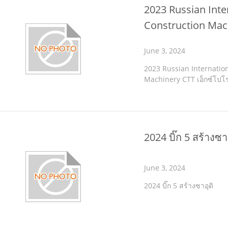
2023 Russian Inte
Construction Mach
June 3, 2024
2023 Russian Internatio
Machinery CTT เอ็กซ์โปโ
2024 บิ๊ก 5 สร้างซาอ
June 3, 2024
2024 บิ๊ก 5 สร้างซาอุดิ