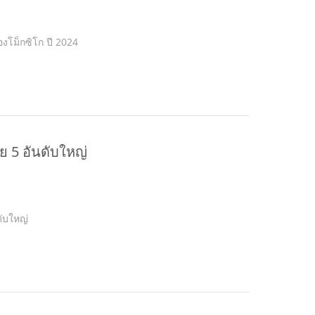
งโม็กซิโก ปี 2024
ย 5 อันดับใหญ่
ดับใหญ่