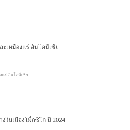
ละเหมืองแร่ อินโดนีเซีย
แร่ อินโดนีเซีย
งในเมืองโม็กซิโก ปี 2024