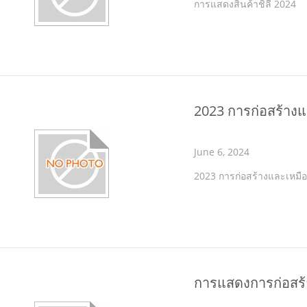
การแสดงสินค้าชิลี 2024
2023 การก่อสร้างแ
June 6, 2024
2023 การก่อสร้างและเหมือง
การแสดงการก่อสร้า